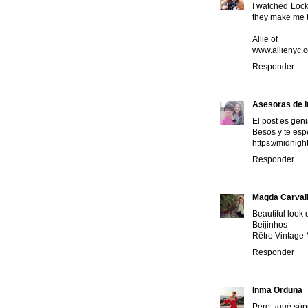
I watched Locke
they make me t
Allie of
www.allienyc.
Responder
Asesoras de 
El post es geni
Besos y te es
https://midnig
Responder
Magda Carval
Beautiful look 
Beijinhos
Rêtro Vintage
Responder
Inma Orduna
Pero, ¡qué súp