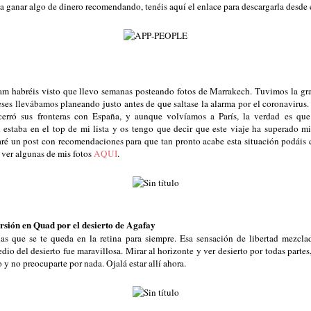
a ganar algo de dinero recomendando, tenéis aquí el enlace para descargarla desde
ram habréis visto que llevo semanas posteando fotos de Marrakech. Tuvimos la gra
eses llevábamos planeando justo antes de que saltase la alarma por el coronavirus. 
cerró sus fronteras con España, y aunque volvíamos a París, la verdad es que
 estaba en el top de mi lista y os tengo que decir que este viaje ha superado mi
ré un post con recomendaciones para que tan pronto acabe esta situación podáis c
s ver algunas de mis fotos
AQUI
.
rsión en Quad por el desierto de Agafay
as que se te queda en la retina para siempre. Esa sensación de libertad mezcla
o del desierto fue maravillosa. Mirar al horizonte y ver desierto por todas partes,
y no preocuparte por nada. Ojalá estar allí ahora.