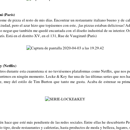
ni (París)
ome de pizza el resto de mis días. Encontrar un restaurante italiano bueno y de cali
ciudad, pero el azar hizo que topásemos con este, ¡las pizzas estaban deliciosas! A
o negar que también me quedé encantada con el diseño industrial de su interior. O
arís. Está en el distrito XV, en el 131, Rue de Vaugirard (París)
y (Netflix)
tros durante esta cuarentena si no tuviésemos plataformas como Netflix, que nos 
aburrirnos en ningún momento. Locke & Key fue una de las últimas series que nos 
se, muy del estilo de Tim Burton que tanto me gusta. Acaba de estrenar su pri
n hace que esté más pendiente de las redes sociales. Entre ellas he descubierto Pe
 tipo, desde restaurantes y cafeterías, hasta productos de moda y belleza, lugares,