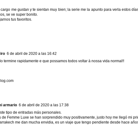
 cargo me gustan y te sientan muy bien; la serie me la apunto para verla estos d
os, se ve super bonito.
arnos tus favoritos.
iro
6 de abril de 2020 a las 16:42
o termine rapidamente e que possamos todos voltar à nossa vida normal!!
blog.com
mi armario
6 de abril de 2020 a las 17:38
te tipo de entradas más personales.
 de Femme Luxe se han sorprendido muy positivamente, justo hoy me llegó mi pri
arrakech me dan mucha envidia, es un viaje que tengo pendiente desde hace año