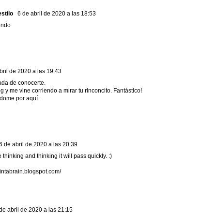
stilo
6 de abril de 2020 a las 18:53
endo
bril de 2020 a las 19:43
ada de conocerte.
og y me vine corriendo a mirar tu rinconcito. Fantástico!
dome por aquí.
6 de abril de 2020 a las 20:39
thinking and thinking it will pass quickly. :)
aintabrain.blogspot.com/
de abril de 2020 a las 21:15