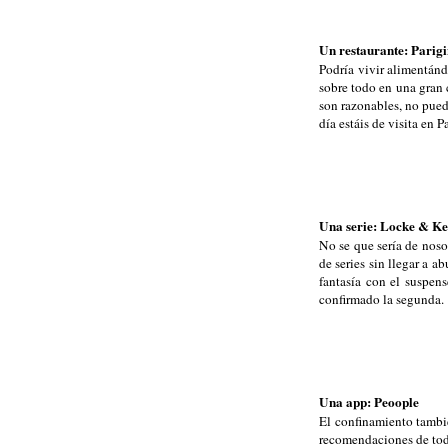
Un restaurante: Parigi
Podría vivir alimentánd
sobre todo en una gran 
son razonables, no pued
día estáis de visita en P
Una serie: Locke & Ke
No se que sería de noso
de series sin llegar a 
fantasía con el suspen
confirmado la segunda.
Una app: Peoople
El confinamiento tambié
recomendaciones de todo