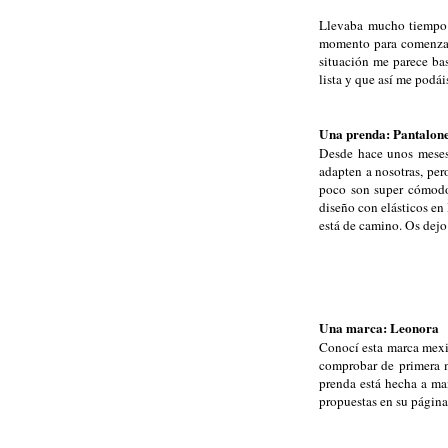
Llevaba mucho tiempo 
momento para comenzar 
situación me parece bas
lista y que así me podá
Una prenda: Pantalon
Desde hace unos meses 
adapten a nosotras, per
poco son super cómodos
diseño con elásticos en
está de camino. Os dejo
Una marca: Leonora
Conocí esta marca mexic
comprobar de primera ma
prenda está hecha a ma
propuestas en su págin