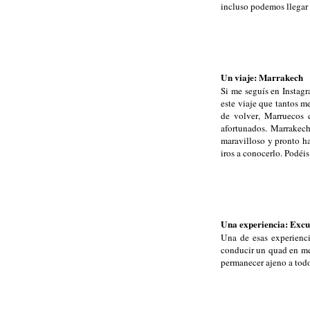
incluso podemos llegar 
Un viaje: Marrakech
Si me seguís en Instag
este viaje que tantos m
de volver, Marruecos 
afortunados. Marrakech
maravilloso y pronto ha
iros a conocerlo. Podéi
Una experiencia: Excu
Una de esas experienci
conducir un quad en medi
permanecer ajeno a todo 