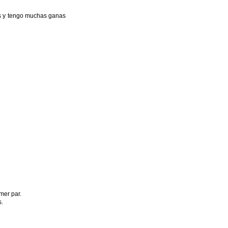
ías y tengo muchas ganas
mer par.
s.