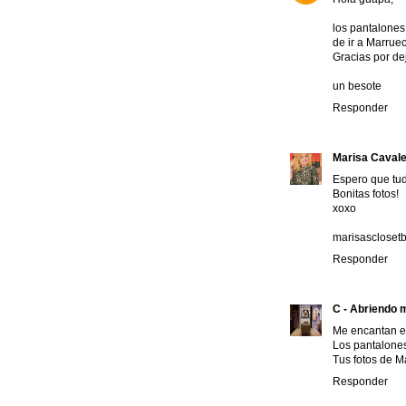
los pantalones
de ir a Marruec
Gracias por dej
un besote
Responder
Marisa Cavale
Espero que tud
Bonitas fotos!
xoxo
marisascloset
Responder
C - Abriendo 
Me encantan es
Los pantalones
Tus fotos de M
Responder