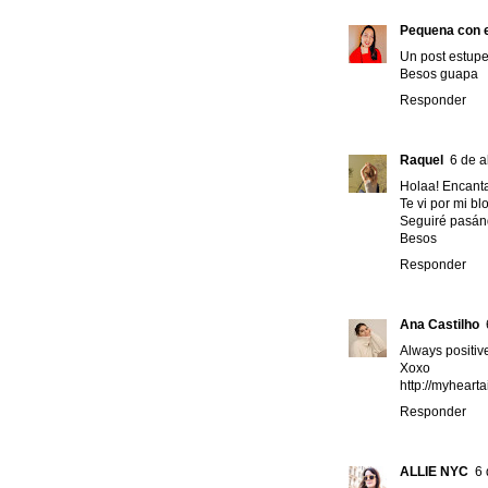
Pequena con e
Un post estup
Besos guapa
Responder
Raquel
6 de a
Holaa! Encant
Te vi por mi bl
Seguiré pasán
Besos
Responder
Ana Castilho
Always positive 
Xoxo
http://myheart
Responder
ALLIE NYC
6 