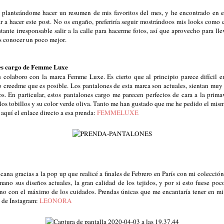
planteándome hacer un resumen de mis favoritos del mes, y he encontrado en es
a hacer este post. No os engaño, preferiría seguir mostrándoos mis looks como c
tante irresponsable salir a la calle para hacerme fotos, así que aprovecho para ll
is conocer un poco mejor.
es cargo de Femme Luxe
colaboro con la marca Femme Luxe. Es cierto que al principio parece difícil e
o creedme que es posible. Los pantalones de esta marca son actuales, sientan muy b
. En particular, estos pantalones cargo me parecen perfectos de cara a la prima
 los tobillos y su color verde oliva. Tanto me han gustado que me he pedido el mi
 aquí el enlace directo a esa prenda:
FEMMELUXE
ana gracias a la pop up que realicé a finales de Febrero en París con mi colección
no sus diseños actuales, la gran calidad de los tejidos, y por si esto fuese poc
no con el máximo de los cuidados. Prendas únicas que me encantaría tener en mi 
a de Instagram:
LEONORA