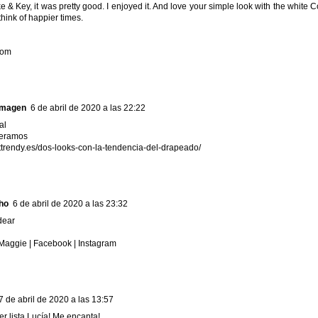
 & Key, it was pretty good. I enjoyed it. And love your simple look with the white 
hink of happier times.
com
Imagen
6 de abril de 2020 a las 22:22
al
peramos
httrendy.es/dos-looks-con-la-tendencia-del-drapeado/
ho
6 de abril de 2020 a las 23:32
dear
 Maggie
|
Facebook
|
Instagram
7 de abril de 2020 a las 13:57
er lista Lucía! Me encanta!