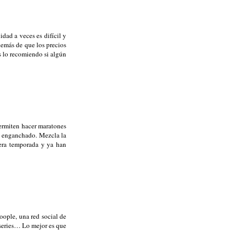
dad a veces es difícil y
demás de que los precios
s lo recomiendo si algún
permiten hacer maratones
ha enganchado. Mezcla la
mera temporada y ya han
oople, una red social de
 series… Lo mejor es que