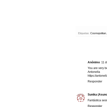
Etiquetas:
Cosmopolitan
Anónimo
11 d
You are very be
Antonella
https://antonel
Responder
Sunika (Asunc
Fantástica ses
Responder