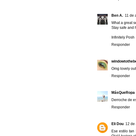
Ben A.
11 de 
What a great se
Stay safe and 
Infinitely Posh
Responder
windowtotheb
Omg lovely ou
Responder
MásQueRopa
Derroche de es
Responder
Eli Dou
12 de 
Ese estilo tan
Ojalá tuviera 