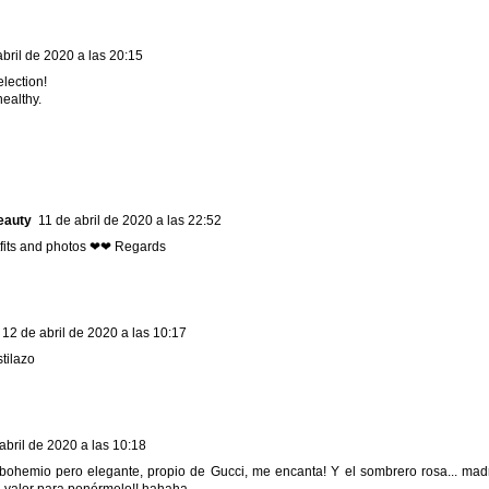
abril de 2020 a las 20:15
lection!
healthy.
eauty
11 de abril de 2020 a las 22:52
tfits and photos ❤❤ Regards
12 de abril de 2020 a las 10:17
tilazo
abril de 2020 a las 10:18
 bohemio pero elegante, propio de Gucci, me encanta! Y el sombrero rosa... ma
el valor para ponérmelo!! hahaha