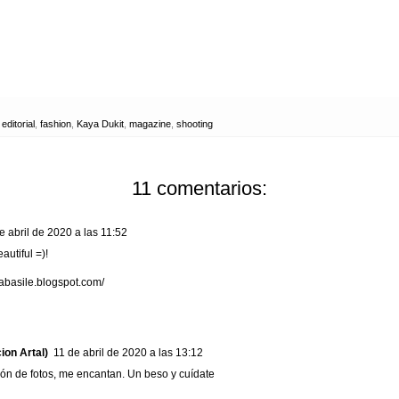
,
editorial
,
fashion
,
Kaya Dukit
,
magazine
,
shooting
11 comentarios:
e abril de 2020 a las 11:52
autiful =)!
labasile.blogspot.com/
ion Artal)
11 de abril de 2020 a las 13:12
ión de fotos, me encantan. Un beso y cuídate