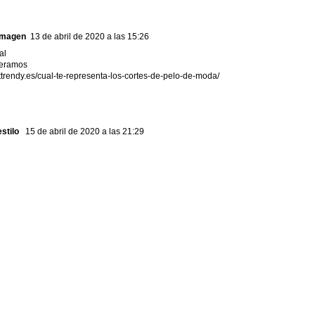
Imagen
13 de abril de 2020 a las 15:26
al
peramos
httrendy.es/cual-te-representa-los-cortes-de-pelo-de-moda/
stilo
15 de abril de 2020 a las 21:29