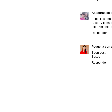
Asesoras de 
El post es geni
Besos y te es
https://midnig
Responder
Pequena con e
Buen post
Besos
Responder