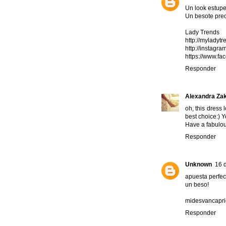
Un look estupe
Un besote prec
Lady Trends
http://myladyt
http://instagr
https://www.f
Responder
Alexandra Za
oh, this dress 
best choice:) 
Have a fabulou
Responder
Unknown
16 d
apuesta perfec
un beso!
midesvancapri
Responder