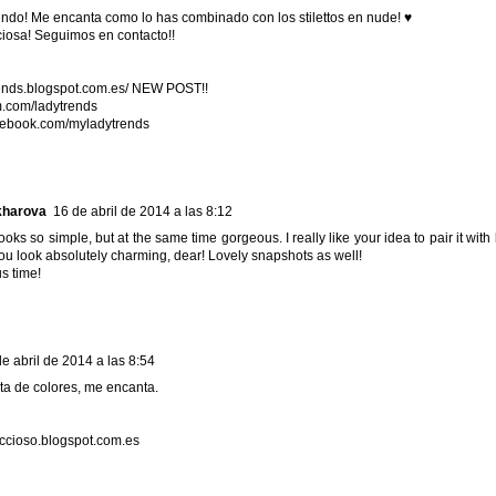
ndo! Me encanta como lo has combinado con los stilettos en nude! ♥
iosa! Seguimos en contacto!!
rends.blogspot.com.es/ NEW POST!!
am.com/ladytrends
acebook.com/myladytrends
kharova
16 de abril de 2014 a las 8:12
looks so simple, but at the same time gorgeous. I really like your idea to pair it with 
You look absolutely charming, dear! Lovely snapshots as well!
s time!
e abril de 2014 a las 8:54
ta de colores, me encanta.
ccioso.blogspot.com.es