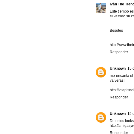
Iván The Tren
Este tiempo es m
el vestido su 
Besotes
http://www.the
Responder
Unknown
15 d
me encanta el 
ya verás!
http://letapisn
Responder
Unknown
15 d
De estos looks
http://amigasy
Responder