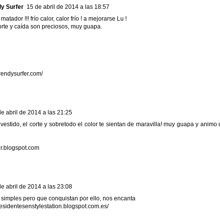
dy Surfer
15 de abril de 2014 a las 18:57
atador !!! frío calor, calor frío ! a mejorarse Lu !
corte y caída son preciosos, muy guapa.
trendysurfer.com/
e abril de 2014 a las 21:25
vestido, el corte y sobretodo el color te sientan de maravilla! muy guapa y animo
oir.blogspot.com
e abril de 2014 a las 23:08
 simples pero que conquistan por ello, nos encanta
residentesenstylestation.blogspot.com.es/