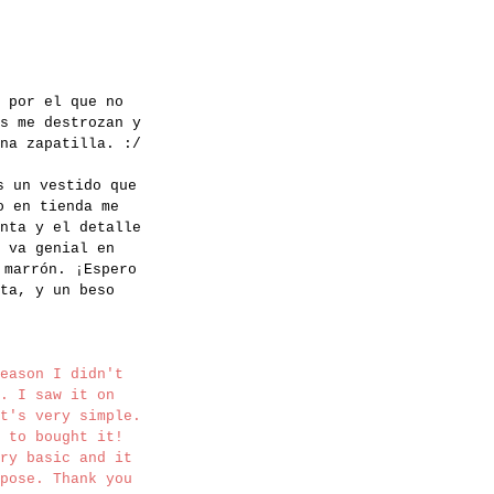
 por el que no
s me destrozan y
na zapatilla. :/
s un vestido que
o en tienda me
nta y el detalle
 va genial en
 marrón. ¡Espero
ta, y un beso
eason I didn't
. I saw it on
t's very simple.
 to bought it!
ry basic and it
pose. Thank you