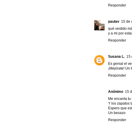
Responder
paulav
15 de 
qué vestido má
y a mi por est
Responder
Susana L.
15 
Es genial el v
¡Mejórate! Un b
Responder
Anónimo
15 d
Me encanta tu 
Y los zapatos
Espero que est
Un besazo
Responder