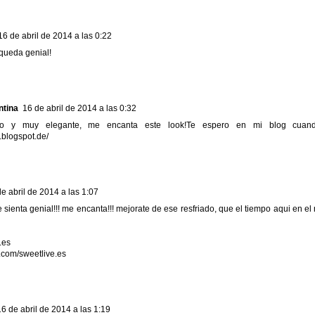
16 de abril de 2014 a las 0:22
 queda genial!
ntina
16 de abril de 2014 a las 0:32
ico y muy elegante, me encanta este look!Te espero en mi blog cuan
e.blogspot.de/
e abril de 2014 a las 1:07
te sienta genial!!! me encanta!!! mejorate de ese resfriado, que el tiempo aqui en 
.es
com/sweetlive.es
16 de abril de 2014 a las 1:19