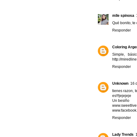
mlle spinosa
Qué bonito, te
Responder
Coloring Arge
Simple, bás
http://miredlin
Responder
Unknown
16 d
tienes razon, 
es!!!jejejeje
Un besiño
www.sweetlive
www.facebook.
Responder
Lady Trends