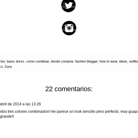
rino
,
basic dress
,
como combinar
,
donde comprar
,
fashion blogger
,
how to wear
,
ideas
,
outfits
co
,
Zara
22 comentarios:
abril de 2014 a las 13:26
tos tres colores combinados! me parece un look sencillo pero perfecto, muy guapa
grande!!