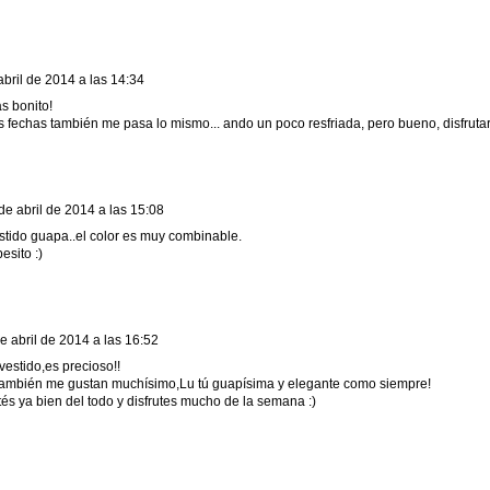
abril de 2014 a las 14:34
s bonito!
as fechas también me pasa lo mismo... ando un poco resfriada, pero bueno, disfrut
de abril de 2014 a las 15:08
estido guapa..el color es muy combinable.
esito :)
e abril de 2014 a las 16:52
vestido,es precioso!!
 también me gustan muchísimo,Lu tú guapísima y elegante como siempre!
és ya bien del todo y disfrutes mucho de la semana :)