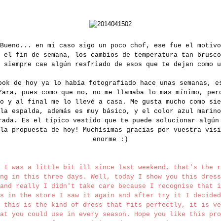
Bueno... en mi caso sigo un poco chof, ese fue el motivo
 el fin de semana, los cambios de temperatura tan brusco
 siempre cae algún resfriado de esos que te dejan como u
ook de hoy ya lo había fotografiado hace unas semanas, e
Zara, pues como que no, no me llamaba lo mas mínimo, per
o y al final me lo llevé a casa. Me gusta mucho como sie
la espalda, además es muy básico, y el color azul marino
rada. Es el típico vestido que te puede solucionar algún
la propuesta de hoy! Muchísimas gracias por vuestra visi
enorme :)
 I was a little bit ill since last weekend, that's the r
ng in this three days. Well, today I show you this dress
and really I didn't take care because I recognise that i
s in the store I saw it again and after try it I decided
 this is the kind of dress that fits perfectly, it is ve
at you could use in every season. Hope you like this pro