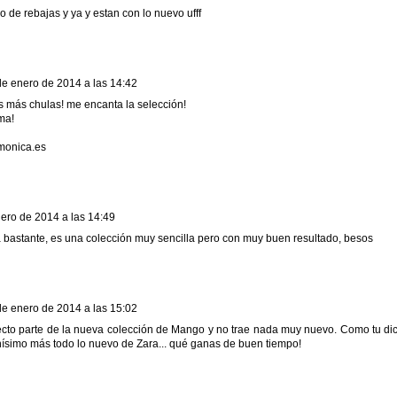
o de rebajas y ya y estan con lo nuevo ufff
de enero de 2014 a las 14:42
 más chulas! me encanta la selección!
ma!
monica.es
ero de 2014 a las 14:49
 bastante, es una colección muy sencilla pero con muy buen resultado, besos
de enero de 2014 a las 15:02
recto parte de la nueva colección de Mango y no trae nada muy nuevo. Como tu di
simo más todo lo nuevo de Zara... qué ganas de buen tiempo!