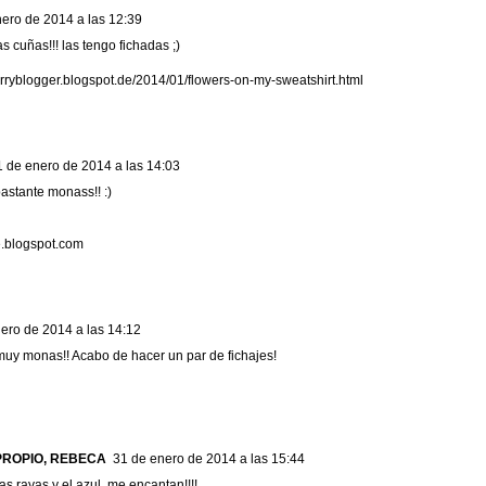
ero de 2014 a las 12:39
 cuñas!!! las tengo fichadas ;)
erryblogger.blogspot.de/2014/01/flowers-on-my-sweatshirt.html
1 de enero de 2014 a las 14:03
bastante monass!! :)
.blogspot.com
ero de 2014 a las 14:12
uy monas!! Acabo de hacer un par de fichajes!
PROPIO, REBECA
31 de enero de 2014 a las 15:44
s rayas y el azul, me encantan!!!!