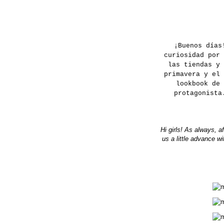
¡Buenos días
curiosidad por 
las tiendas y 
primavera y el 
lookbook de 
protagonista
Hi girls! As always, a
us a little advance w