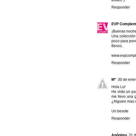
Responder
EVP Complem
¡Buenas noche
Una colección
poco para pon
Besos.
www.evpcompl
Responder
M*
30 de ener
Hola Lu!
He visto un p
me llevo una g
¿Alguien mas 
Un besote
Responder
Anónimo
31 d