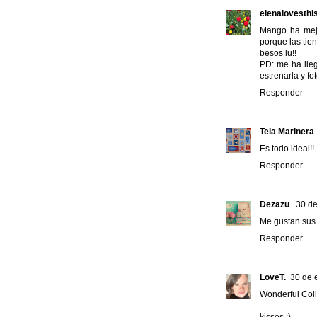
elenalovesthi
Mango ha mejo
porque las tie
besos lu!!
PD: me ha lleg
estrenarla y fot
Responder
Tela Marinera
Es todo ideal!!
Responder
Dezazu
30 de
Me gustan sus
Responder
LoveT.
30 de 
Wonderful Coll
kisses :)