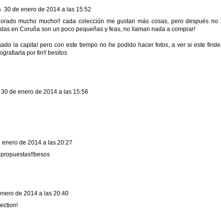
s
30 de enero de 2014 a las 15:52
rado mucho mucho!! cada colección me gustan más cosas, pero después no ac
ndas en Coruña son un poco pequeñas y feas, no llaman nada a comprar!
ado la capita! pero con este tiempo no he podido hacer fotos, a ver si este find
ografiarla por fin!! besitos
30 de enero de 2014 a las 15:56
 enero de 2014 a las 20:27
 propuestas!!besos
enero de 2014 a las 20:40
ection!