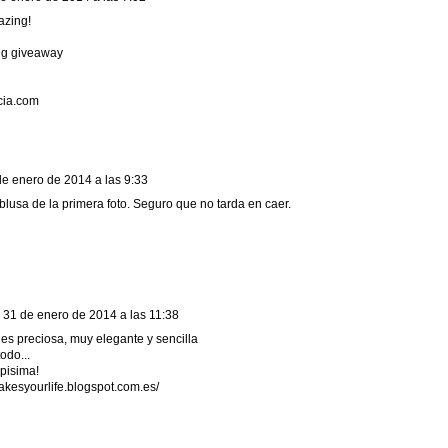
azing!
ng giveaway
cia.com
de enero de 2014 a las 9:33
blusa de la primera foto. Seguro que no tarda en caer.
31 de enero de 2014 a las 11:38
 es preciosa, muy elegante y sencilla
odo...
pisima!
makesyourlife.blogspot.com.es/