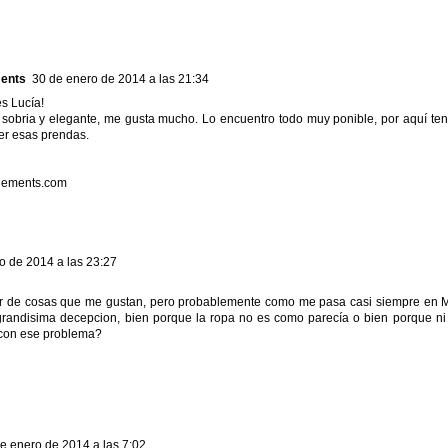
ents
30 de enero de 2014 a las 21:34
s Lucía!
 sobria y elegante, me gusta mucho. Lo encuentro todo muy ponible, por aquí t
er esas prendas.
ements.com
o de 2014 a las 23:27
ar de cosas que me gustan, pero probablemente como me pasa casi siempre en Ma
randisima decepcion, bien porque la ropa no es como parecía o bien porque ni s
con ese problema?
e enero de 2014 a las 7:02