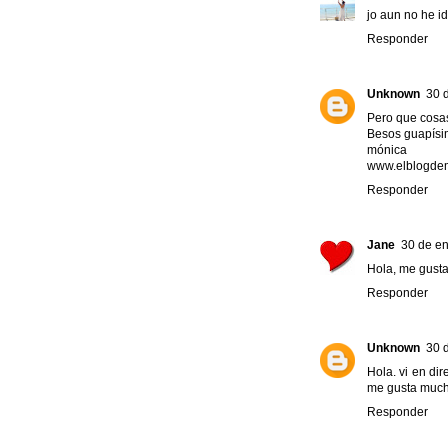
jo aun no he id
Responder
Unknown
30 
Pero que cosas
Besos guapísi
mónica
www.elblogde
Responder
Jane
30 de en
Hola, me gusta
Responder
Unknown
30 
Hola. vi en di
me gusta muchí
Responder