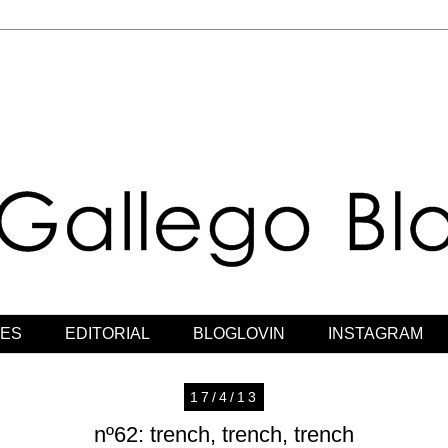
JES
EDITORIAL
BLOGLOVIN
INSTAGRAM
17/4/13
nº62: trench, trench, trench