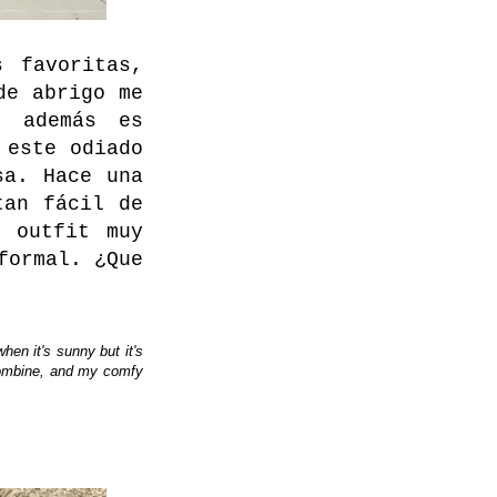
 favoritas,
de abrigo me
e además es
 este odiado
sa. Hace una
tan fácil de
n outfit muy
formal. ¿Que
hen it's sunny but it's
 combine, and my comfy