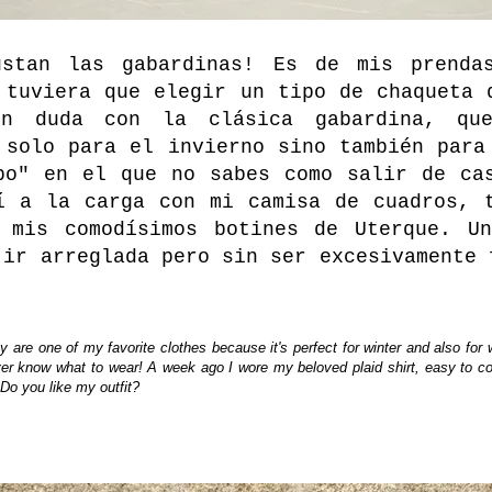
ustan las gabardinas! Es de mis prendas
 tuviera que elegir un tipo de chaqueta 
in duda con la clásica gabardina, qu
 solo para el invierno sino también para
po" en el que no sabes como salir de ca
í a la carga con mi camisa de cuadros, 
 mis comodísimos botines de Uterque. U
 ir arreglada pero sin ser excesivamente 
ey are one of my favorite clothes because it's perfect for winter and also for w
ever know what to wear! A week ago I wore my beloved plaid shirt, easy to
Do you like my outfit?