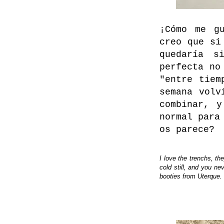
¡Cómo me g
creo que si
quedaría s
perfecta no
"entre tiem
semana volv
combinar, y
normal para
os parece?
I love the trenchs, th
cold still, and you n
booties from Uterque. 