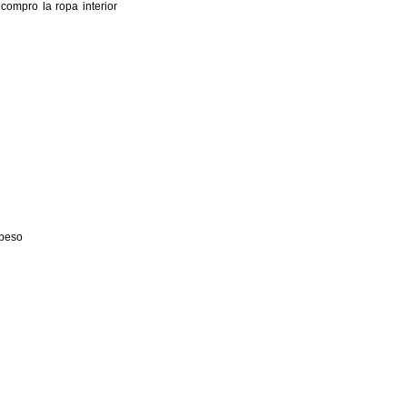
ompro la ropa interior
 beso