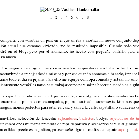
1
-
2
-
3
-
4
-
5
-
6
-
7
-
8
a compartir con vosotras un post en el que os iba a mostrar mi nuevo conjunto de
ación actual que estamos viviendo, me ha resultado imposible. Cuando todo vue
tiré en el blog, pero por el momento, he hecho esta pequeña wishlist para en
esta marca.
os, seguro que al igual que yo sois muchas las que desearíais haberos hecho con r
stumbrada a trabajar desde mi casa y por eso cuando comencé a hacerlo, impuse l
arme todo el día en pijama. Para ello me equipé con ropa cómoda y actual, no solo pa
cientemente versátiles tanto para trabajar como para salir a hacer un recado en alg
 es que tiene toda la variedad que necesito, como algunas de estas prendas tan b
r cuarentena: pijamas con estampados, pijamas satinados super sexis, kimonos qu
iegos, monos perfectos para estar en casa y salir a la calle, zapatillas o sudaderas
ravillosa selección de lencería:
sujetadores
,
bralettes
, bodys,
sujetadores de ta
nkemöller es mi marca preferida de ropa deportiva y accesorios para ir al gimnasi
ón calidad-precio es magnífica, ya os enseñé algunos outfits de deporte
aquí
y
aquí
.