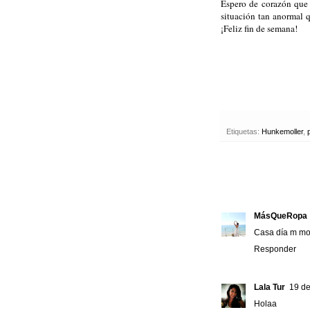
Espero de corazón que
situación tan anormal 
¡Feliz fin de semana!
Etiquetas:
Hunkemoller
,
MásQueRopa
Casa día m mo
Responder
Lala Tur
19 de
Holaa