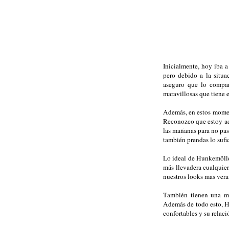
Inicialmente, hoy iba 
pero debido a la situ
aseguro que lo compar
maravillosas que tiene 
Además, en estos moment
Reconozco que estoy aco
las mañanas para no pas
también prendas lo sufi
Lo ideal de Hunkemöller
más llevadera cualquie
nuestros looks mas veran
También tienen una ma
Además de todo esto, Hu
confortables y su relaci