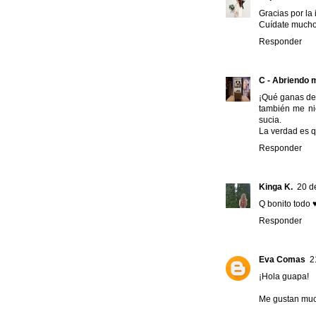
Gracias por la 
Cuídate mucho
Responder
C - Abriendo 
¡Qué ganas de 
también me ni
sucia.
La verdad es q
Responder
Kinga K.
20 d
Q bonito todo 
Responder
Eva Comas
2
¡Hola guapa!
Me gustan much