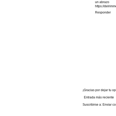
un abrazo
https://delrim
Responder
¡Gracias por dejar tu opi
Entrada más reciente
Suscribirse a:
Enviar co