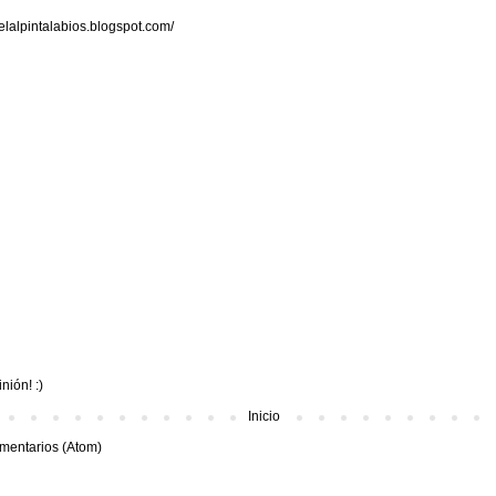
melalpintalabios.blogspot.com/
nión! :)
Inicio
mentarios (Atom)