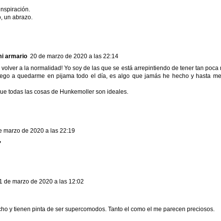
inspiración.
, un abrazo.
mi armario
20 de marzo de 2020 a las 22:14
volver a la normalidad! Yo soy de las que se está arrepintiendo de tener tan poca 
ego a quedarme en pijama todo el día, es algo que jamás he hecho y hasta me
ue todas las cosas de Hunkemoller son ideales.
e marzo de 2020 a las 22:19
♥
1 de marzo de 2020 a las 12:02
o y tienen pinta de ser supercomodos. Tanto el como el me parecen preciosos.