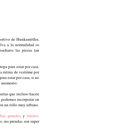
portivo de Hunkemöller,
lva a la normalidad os
señaros las piezas tan
opa para estar por casa.
a rutina de vestirme por
ra estar por casa, si no
ún momento.
onitas que incluso hacen
e podemos incorporar en
 con un rollo muy urbano.
llas grandes
, y
bikinis
.
o, sus prendas son super