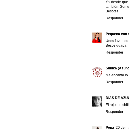
Yo desde que 
también. Son g
Besotes
Responder
Pequena con e
Unos favoritos
Besos guapa
Responder
Sunika (Asunc
Me encanta lo 
Responder
DIAS DE AZ
El rojo me chif
Responder
Pepa
20 de m