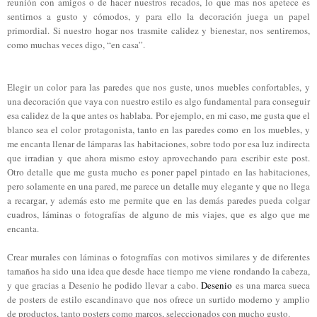
reunión con amigos o de hacer nuestros recados, lo que mas nos apetece es
sentirnos a gusto y cómodos, y para ello la decoración juega un papel
primordial. Si nuestro hogar nos trasmite calidez y bienestar, nos sentiremos,
como muchas veces digo, “en casa”.
Elegir un color para las paredes que nos guste, unos muebles confortables, y
una decoración que vaya con nuestro estilo es algo fundamental para conseguir
esa calidez de la que antes os hablaba. Por ejemplo, en mi caso, me gusta que el
blanco sea el color protagonista, tanto en las paredes como en los muebles, y
me encanta llenar de lámparas las habitaciones, sobre todo por esa luz indirecta
que irradian y que ahora mismo estoy aprovechando para escribir este post.
Otro detalle que me gusta mucho es poner papel pintado en las habitaciones,
pero solamente en una pared, me parece un detalle muy elegante y que no llega
a recargar, y además esto me permite que en las demás paredes pueda colgar
cuadros, láminas o fotografías de alguno de mis viajes, que es algo que me
encanta.
Crear murales con láminas o fotografías con motivos similares y de diferentes
tamaños ha sido una idea que desde hace tiempo me viene rondando la cabeza,
y que gracias a Desenio he podido llevar a cabo.
Desenio
es una marca sueca
de posters de estilo escandinavo que nos ofrece un surtido moderno y amplio
de productos, tanto posters como marcos, seleccionados con mucho gusto.