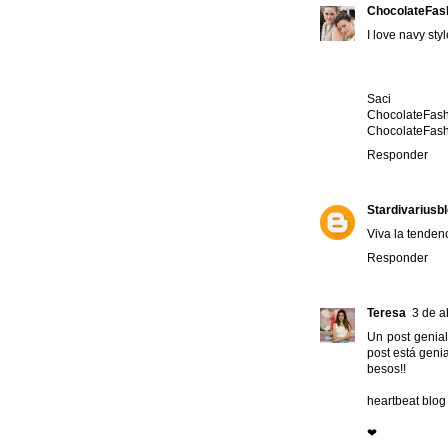
ChocolateFas
I love navy sty
Saci
ChocolateFash
ChocolateFas
Responder
Stardivariusb
Viva la tenden
Responder
Teresa
3 de a
Un post genial
post está genia
besos!!
heartbeat blog
❤