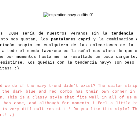
 ¿Que sería de nuestros veranos sin la
tendencia 
nto nos gustan, los
pantalones capri
y la combinación 
rincón propio en cualquiera de las colecciones de la 
 a todo el mundo favorece es la señal mas clara de que 
ue por momentos hasta me ha resultado un poco cargante
resistirse, ¿os quedáis con la tendencia navy? ¡Un beso 
itas! :)
we do if the navy trend didn't exist? The sailor strip
 the dark blue and red combo has their own corner in
on. This is a classy style that fits well in all of us m
r has come, and although for moments i feel a little b
 is very difficult resist it! Do you like this style? T
rt! :)