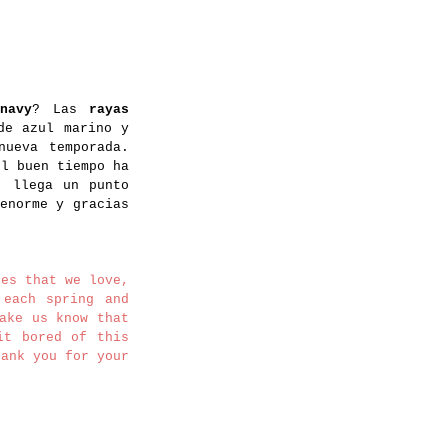
navy
? Las
rayas
de azul marino y
nueva temporada.
el buen tiempo ha
, llega un punto
enorme y gracias
es that we love,
 each spring and
ake us know that
it bored of this
hank you for your