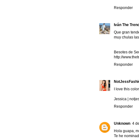
Responder
Iván The Tren
Que gran tende
muy chulas las
Besotes de S
http://www.the
Responder
NotJessFashi
I love this colo
Jessica |
notje
Responder
Unknown
4 de
Hola guapa, me
Te he nominado