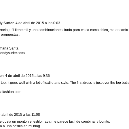
dy Surfer
4 de abril de 2015 a las 0:03
ncia, ufff tiene mil y una combinaciones, tanto para chica como chico, me encanta L
 propuestas..
emana Santa
trendysurfer.com/
on
4 de abril de 2015 a las 9:36
r too. It goes well with a lot of textile ans style. The first dress is just over the top but 
ssfashion.com
 abril de 2015 a las 11:08
 gusta un montón el estilo navy, me parece fácil de combinar y bonito.
 a una cosilla en mi blog.