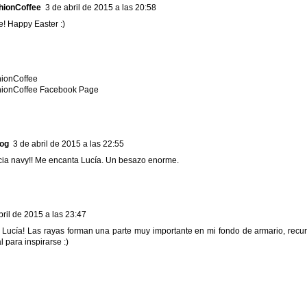
hionCoffee
3 de abril de 2015 a las 20:58
le! Happy Easter :)
ionCoffee
hionCoffee Facebook Page
log
3 de abril de 2015 a las 22:55
cia navy!! Me encanta Lucía. Un besazo enorme.
bril de 2015 a las 23:47
 Lucía! Las rayas forman una parte muy importante en mi fondo de armario, recur
l para inspirarse :)