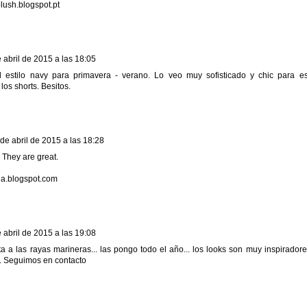
lush.blogspot.pt
 abril de 2015 a las 18:05
 estilo navy para primavera - verano. Lo veo muy sofisticado y chic para e
os shorts. Besitos.
 de abril de 2015 a las 18:28
:) They are great.
lja.blogspot.com
 abril de 2015 a las 19:08
ta a las rayas marineras... las pongo todo el año... los looks son muy inspirado
. Seguimos en contacto