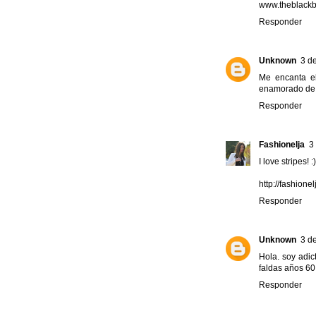
www.theblackb
Responder
Unknown
3 de
Me encanta el
enamorado de l
Responder
Fashionelja
3
I love stripes! 
http://fashione
Responder
Unknown
3 de
Hola. soy adic
faldas años 60
Responder