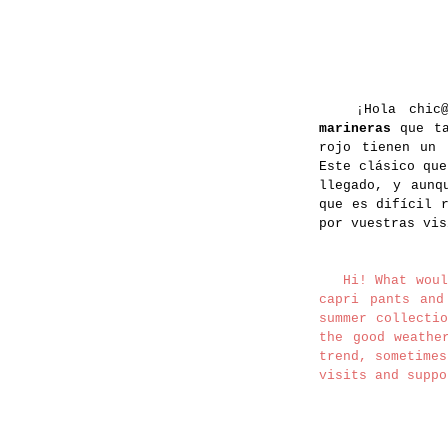
¡Hola chic@s!
marineras
que ta
rojo tienen un 
Este clásico que
llegado, y aunq
que es difícil 
por vuestras vis
Hi! What would 
capri pants and
summer collecti
the good weathe
trend, sometimes
visits and suppo