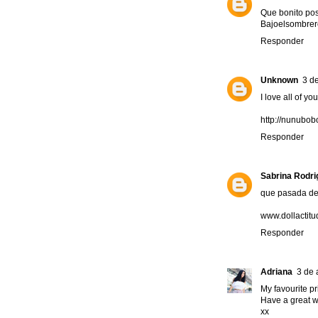
Que bonito pos
Bajoelsombre
Responder
Unknown
3 de
I love all of yo
http://nunubo
Responder
Sabrina Rodr
que pasada de 
www.dollactit
Responder
Adriana
3 de 
My favourite pr
Have a great 
xx