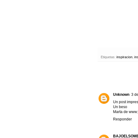
Etiquetas:
inspiracion
,
in
Unknown
3 de
Un post impres
Un beso
Marta de www.y
Responder
BAJOELSOM