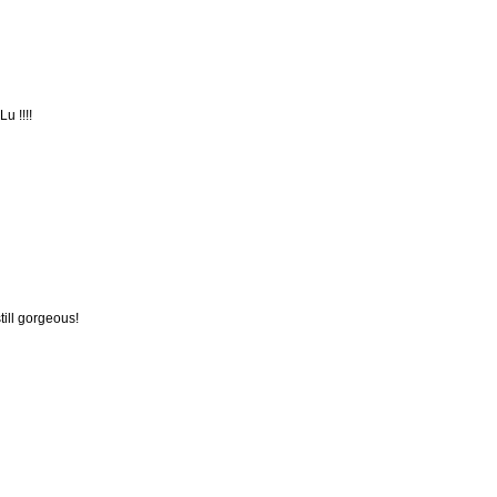
u !!!!
still gorgeous!