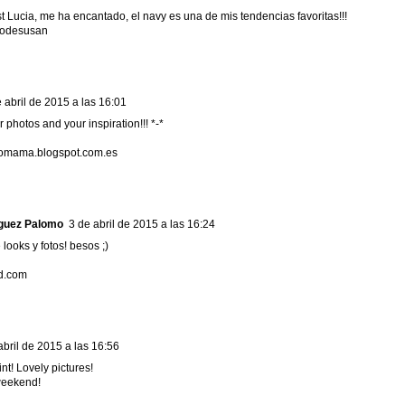
t Lucia, me ha encantado, el navy es una de mis tendencias favoritas!!!
rodesusan
 abril de 2015 a las 16:01
ur photos and your inspiration!!! *-*
bomama.blogspot.com.es
iguez Palomo
3 de abril de 2015 a las 16:24
looks y fotos! besos ;)
ud.com
abril de 2015 a las 16:56
int! Lovely pictures!
weekend!