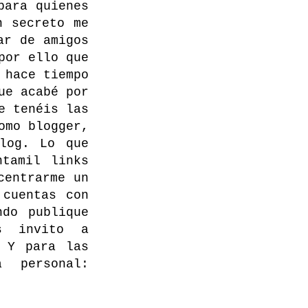
para quienes
n secreto me
ar de amigos
por ello que
 hace tiempo
ue acabé por
e tenéis las
omo blogger,
log. Lo que
ntamil links
centrarme un
 cuentas con
do publique
s invito a
! Y para las
 personal: