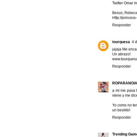
Twitter Omar m
Besos, Rebec
Http://princes
Responder
tourquesa
4 
jajaja Me encan
Un abrazo!
www.tourques
Responder
ROPARANOI
a mi me pasa l
viene y me dice 
Yo como no tení
un besiiito!
Responder
Trending Gam