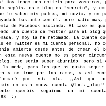
s! Hoy tengo una noticia para vosotros, 
lo sepáis, este blog es "secreto", y co
ue lo saben mis padres, mi novio, y un p
ayudado bastante con él, pero nadie mas, 
enta de Facebook asociada. El caso es que
eado una cuenta de Twitter para el blog q
onada, y hoy la he retomado. La cuenta qu
ís en Twitter es mi cuenta personal, no c
enía abierta desde antes de crear el b
n esta nueva cuenta no es poner cincue
blog, eso sería super aburrido, pero si 
 la moda, para las que os gusta seguir
ica y no irme por las ramas, y así cuan
nformaré por esta vía. ¡¡Así que o
péis en esta nueva cuenta @lucia_blog!
mente queréis seguirme en mi cuenta
t88 :)