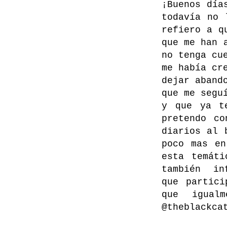
¡Buenos día
todavía no 
refiero a q
que me han 
no tenga cu
me había cr
dejar aband
que me segu
y que ya t
pretendo co
diarios al 
poco mas en
esta temát
también i
que partici
que igual
@theblackca