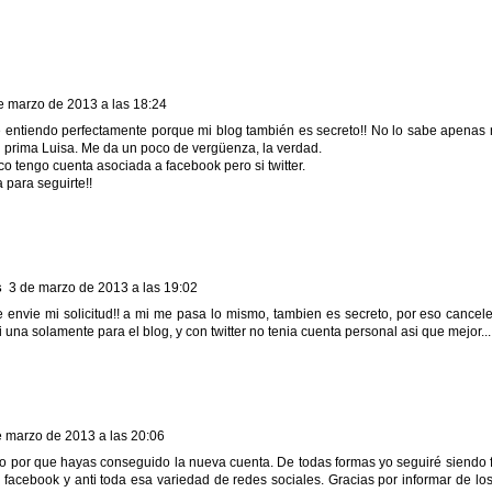
e marzo de 2013 a las 18:24
e entiendo perfectamente porque mi blog también es secreto!! No lo sabe apenas n
 prima Luisa. Me da un poco de vergüenza, la verdad.
o tengo cuenta asociada a facebook pero si twitter.
 para seguirte!!
s
3 de marzo de 2013 a las 19:02
te envie mi solicitud!! a mi me pasa lo mismo, tambien es secreto, por eso cance
 una solamente para el blog, y con twitter no tenia cuenta personal asi que mejor...
e marzo de 2013 a las 20:06
o por que hayas conseguido la nueva cuenta. De todas formas yo seguiré siendo fi
anti facebook y anti toda esa variedad de redes sociales. Gracias por informar de 