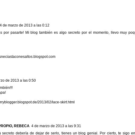
4 de marzo de 2013 a las 0:12
s por pasarte! Mi blog también es algo secreto por el momento, llevo muy poq
neciastaconesaltos.blogspot.com
zo de 2013 a las 0:50
mbién!!!
apa!
rryblogger.blogspot.de/2013/02/lace-skirt.html
PROPIO, REBECA
4 de marzo de 2013 a las 9:31
 secreto debería de dejar de serlo, tienes un blog genial. Por cierto, te sigo e