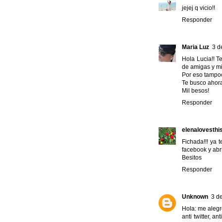
jejej q vicio!!
Responder
Maria Luz
3 d
Hola Lucia!! T
de amigas y mi
Por eso tampoc
Te busco ahora
Mil besos!
Responder
elenalovesthi
Fichada!!! ya 
facebook y abri
Besitos
Responder
Unknown
3 d
Hola: me alegr
anti twitter, 