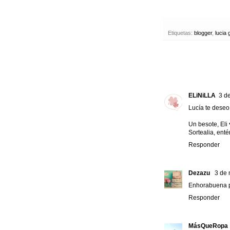
Etiquetas:
blogger
,
lucia 
ELiNiLLA
3 d
Lucía te deseo
Un besote, Eli 
Sortealia, enté
Responder
Dezazu
3 de 
Enhorabuena po
Responder
MásQueRopa