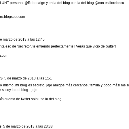
i UNT personal @RebecaIgn y en la del blog con la del blog @con estilorebeca
a
s-re.blogspot.com
de marzo de 2013 a las 12:45
ta eso de "secreto", te entiendo perfectamente!! Verás qué vicio de twitter!
a.com
AS
5 de marzo de 2013 a las 1:51
o mismo, mi blog es secreto, jeje amigos más cercanos, familia y poco más! me 
si soy la del blog... jeje
a cuenta de twitter solo uso la del blog...
e
5 de marzo de 2013 a las 23:38