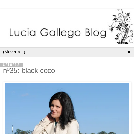
▼
8/10/12
nº35: black coco