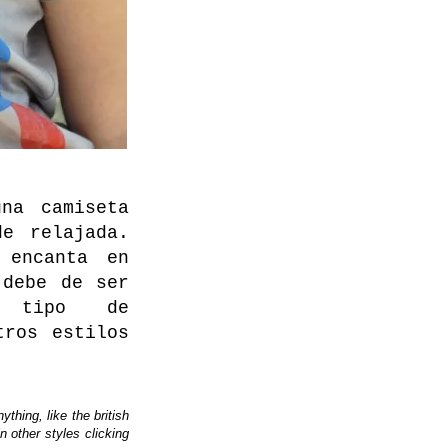
na camiseta
e relajada.
 encanta en
 debe de ser
 tipo de
tros estilos
thing, like the british
in other styles
clicking