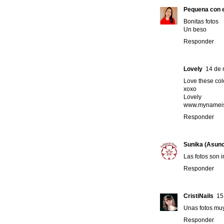
Pequena con e
Bonitas fotos
Un beso
Responder
Lovely
14 de 
Love these colo
xoxo
Lovely
www.mynameis
Responder
Sunika (Asunc
Las fotos son i
Responder
CristiNails
15
Unas fotos muy
Responder