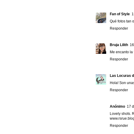
Fan of Style
1
Qué fotos tan o
Responder
Bruja Lilith
16
Me encanto la 
Responder
Las Locuras 
Hola! Son unas
Responder
Anónimo
17 d
Lovely shots. 
www.rsrue.blo
Responder