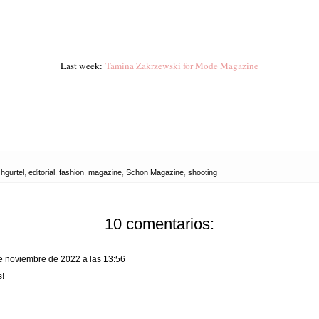
Last week:
Tamina Zakrzewski for Mode Magazine
hgurtel
,
editorial
,
fashion
,
magazine
,
Schon Magazine
,
shooting
10 comentarios:
e noviembre de 2022 a las 13:56
s!