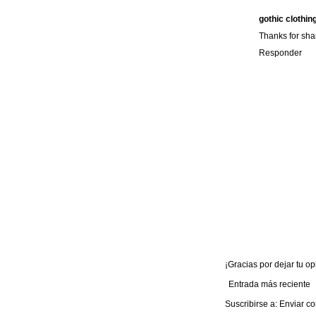
gothic clothi
Thanks for shar
Responder
¡Gracias por dejar tu opi
Entrada más reciente
Suscribirse a:
Enviar co