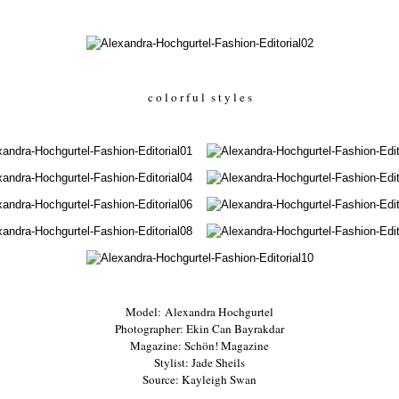
c o l o r f u l s t y l e s
Model:
Alexandra Hochgurtel
Photographer: Ekin Can Bayrakdar
Magazine: Schön! Magazine
Stylist: Jade Sheils
Source: Kayleigh Swan