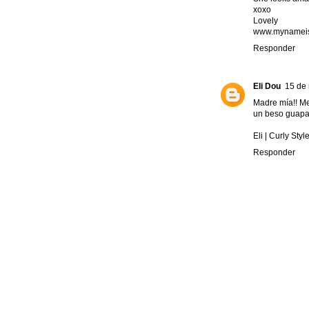
xoxo
Lovely
www.mynameis
Responder
Eli Dou
15 de 
Madre mía!! Me
un beso guapa
Eli | Curly Styl
Responder