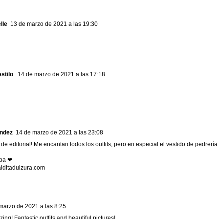
lle
13 de marzo de 2021 a las 19:30
stilo
14 de marzo de 2021 a las 17:18
ández
14 de marzo de 2021 a las 23:08
de editorial! Me encantan todos los outfits, pero en especial el vestido de pedrería
apa ❤
lditadulzura.com
marzo de 2021 a las 8:25
ng! Fantastic outfits and beautiful pictures!