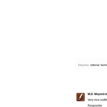
Etiquetas:
editorial
,
fashi
M.D. Moymirs
Very nice outfit
Responder