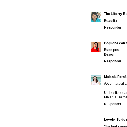
The Liberty Be
Beautiful!
Responder
Pequena con e
Buen post
Besos
Responder
Melania Fern
¡Qué maravilla 
Un besito, gu
Melania | mima
Responder
Lovely
15 de 
She looks amazi