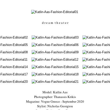
d r e a m t h e a t e r
Model: Katlin Aas
Photographer: Thanassis Krikis
Magazine: Vogue Greece - September 2020
Stylist: Nicholas Georgiou