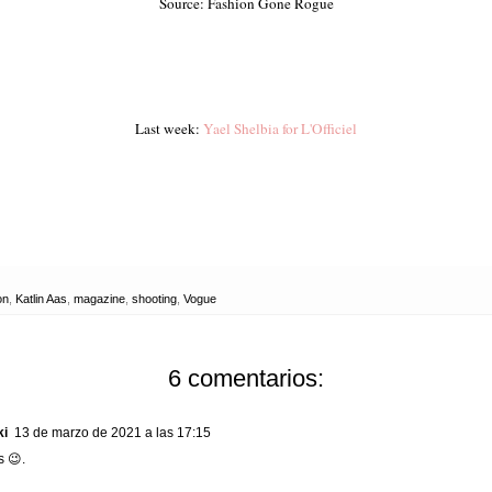
Source: Fashion Gone Rogue
Last week:
Yael Shelbia for L'Officiel
on
,
Katlin Aas
,
magazine
,
shooting
,
Vogue
6 comentarios:
ki
13 de marzo de 2021 a las 17:15
s 😉.