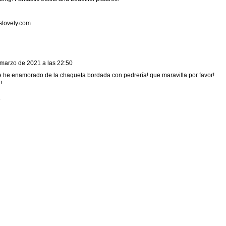
lovely.com
marzo de 2021 a las 22:50
 he enamorado de la chaqueta bordada con pedrería! que maravilla por favor!
!
e