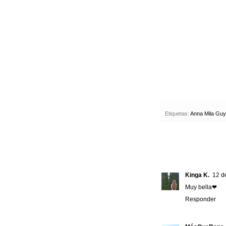
Etiquetas:
Anna Mila Gu
Kinga K.
12 d
Muy bella❤
Responder