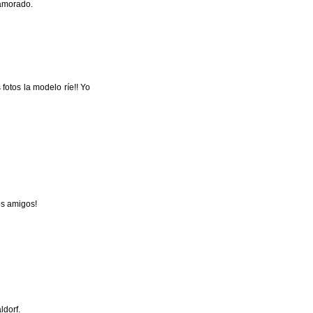
namorado.
otos la modelo ríe!! Yo
os amigos!
ldorf.