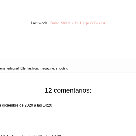
Last week:
Eniko Mihalik for Harper's Bazaar
yenz
,
editorial
,
Elle
,
fashion
,
magazine
,
shooting
12 comentarios:
e diciembre de 2020 a las 14:20