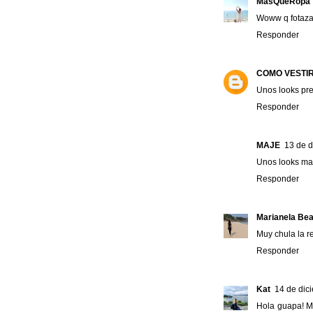
MásQueRopa
Woww q fotaz
Responder
COMO VESTIR
Unos looks pre
Responder
MAJE
13 de d
Unos looks mara
Responder
Marianela Bea
Muy chula la r
Responder
Kat
14 de dic
Hola guapa! M