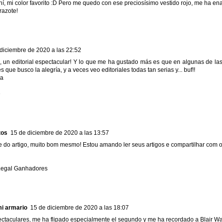
hí, mi color favorito :D Pero me quedo con ese preciosísimo vestido rojo, me ha e
razote!
diciembre de 2020 a las 22:52
un editorial espectacular! Y lo que me ha gustado más es que en algunas de las f
 que busco la alegría, y a veces veo editoriales todas tan serias y... buf!!
pa
e
tos
15 de diciembre de 2020 a las 13:57
e do artigo, muito bom mesmo! Estou amando ler seus artigos e compartilhar com 
 Legal Ganhadores
mi armario
15 de diciembre de 2020 a las 18:07
ctaculares, me ha flipado especialmente el segundo y me ha recordado a Blair Wa