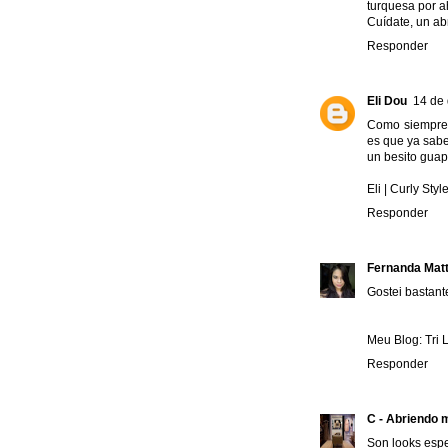
turquesa por a
Cuídate, un ab
Responder
Eli Dou
14 de 
Como siempre, 
es que ya sabes
un besito gua
Eli | Curly Styl
Responder
Fernanda Mat
Gostei bastant
Meu Blog:
Tri
Responder
C - Abriendo 
Son looks espe