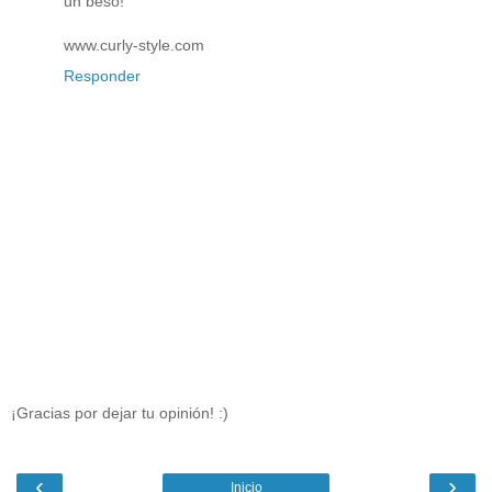
un beso!
www.curly-style.com
Responder
¡Gracias por dejar tu opinión! :)
‹
›
Inicio