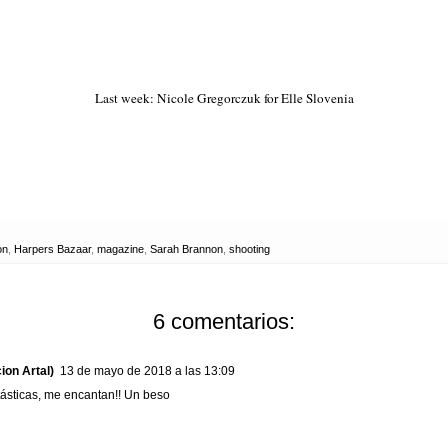
Last week: Nicole Gregorczuk for Elle Slovenia
on
,
Harpers Bazaar
,
magazine
,
Sarah Brannon
,
shooting
6 comentarios:
ion Artal)
13 de mayo de 2018 a las 13:09
tásticas, me encantan!! Un beso