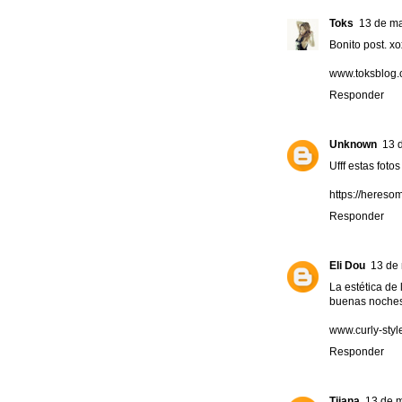
Toks
13 de ma
Bonito post. x
www.toksblog
Responder
Unknown
13 
Ufff estas foto
https://hereso
Responder
Eli Dou
13 de 
La estética de
buenas noches
www.curly-sty
Responder
Tijana
13 de m