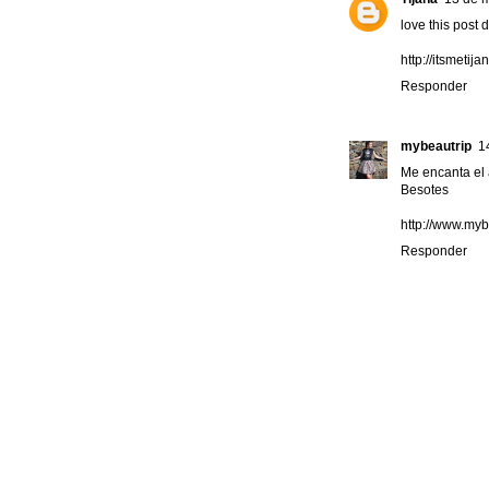
love this post d
http://itsmetija
Responder
mybeautrip
1
Me encanta el ai
Besotes
http://www.my
Responder