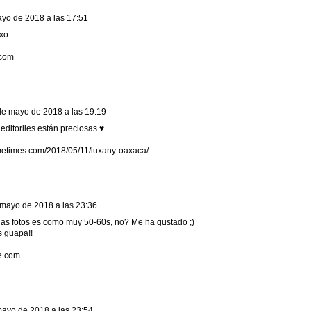
yo de 2018 a las 17:51
oxo
.com
de mayo de 2018 a las 19:19
s editoriles están preciosas ♥
metimes.com/2018/05/11/luxany-oaxaca/
mayo de 2018 a las 23:36
 las fotos es como muy 50-60s, no? Me ha gustado ;)
 guapa!!
le.com
ayo de 2018 a las 23:54