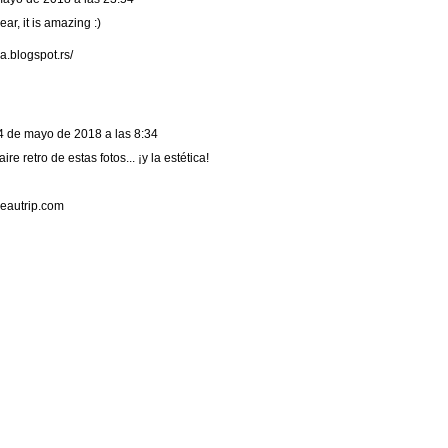
ear, it is amazing :)
na.blogspot.rs/
4 de mayo de 2018 a las 8:34
re retro de estas fotos... ¡y la estética!
beautrip.com