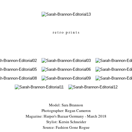
r e t r o p r i n t s
Model: Sara Brannon
Photographer: Regan Cameron
Magazine: Harper's Bazaar Germany - March 2018
Stylist: Kersin Schneider
Source: Fashion Gone Rogue