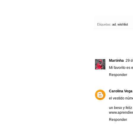
Etiquetas:
ad
,
wishlist
Martinha
29 d
Mi favorito es 
Responder
Carolina Vega
el vestido núm
un beso y feli
www.aprendie
Responder