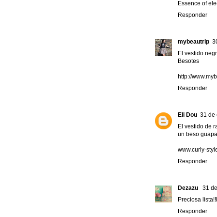
Essence of ele
Responder
mybeautrip
3
El vestido ne
Besotes
http://www.my
Responder
Eli Dou
31 de 
El vestido de 
un beso guap
www.curly-sty
Responder
Dezazu
31 de
Preciosa lista!
Responder