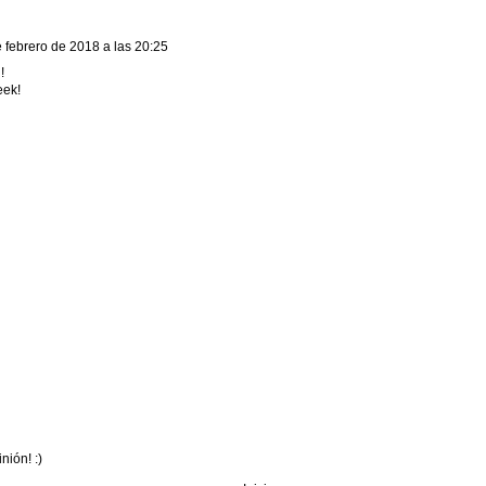
e febrero de 2018 a las 20:25
!
eek!
nión! :)