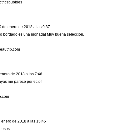
ctricsbubbles
0 de enero de 2018 a las 9:37
gro bordado es una monada! Muy buena selección.
beautrip.com
enero de 2018 a las 7:46
rayas me parece perfecto!
a
le.com
 enero de 2018 a las 15:45
!besos