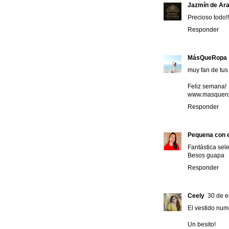
Jazmín de Ara
Precioso todo!!
Responder
MásQueRopa
muy fan de tus 
Feliz semana!
www.masquero
Responder
Pequena con e
Fantástica sel
Besos guapa
Responder
Ceely
30 de e
El vestido nume
Un besito!