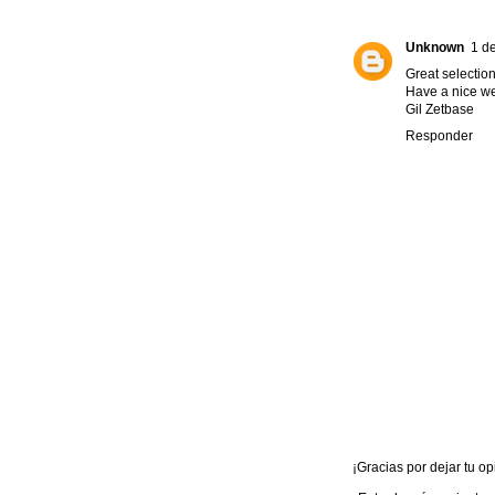
Unknown
1 d
Great selection
Have a nice w
Gil Zetbase
Responder
¡Gracias por dejar tu opi