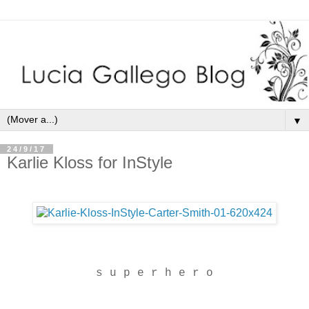
▼
24/9/17
Karlie Kloss for InStyle
s u p e r h e r o