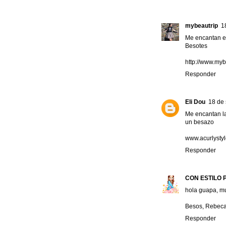
mybeautrip
1
Me encantan es
Besotes
http://www.my
Responder
Eli Dou
18 de 
Me encantan la
un besazo
www.acurlysty
Responder
CON ESTILO 
hola guapa, mu
Besos, Rebec
Responder