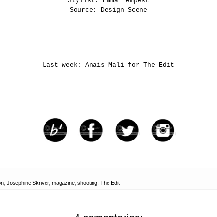
Stylist: Emma Tempest
Source: Design Scene
Last week:
Anais Mali for The Edit
on
,
Josephine Skriver
,
magazine
,
shooting
,
The Edit