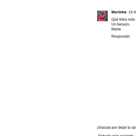
Martinha
19 d
Qué fotos más 
Un besazo,
Marta
Responder
¡Gracias por dejar tu opi
Entrada más reciente