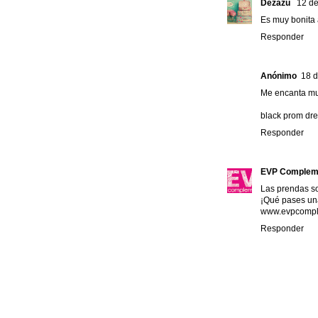
Dezazu
12 de
Es muy bonita 
Responder
Anónimo
18 d
Me encanta m
black prom dr
Responder
EVP Complem
Las prendas so
¡Qué pases un
www.evpcompl
Responder