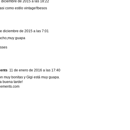
 diciembre de 2015 a las 18:22
asi como estilo vintage!!besos
e diciembre de 2015 a las 7:01
ucho,muy guapa
esses
ents
11 de enero de 2016 a las 17:40
n muy bonitas y Gigi está muy guapa.
a buena tarde!
ements.com