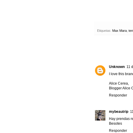
Etiquetas:
Max Mara
,
te
Unknown
11 
I love this bran
Alice Cerea,
Blogger Alice 
Responder
mybeautrip
1
Hay prendas re
Besotes
Responder