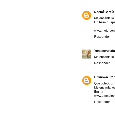
Noemí García
Me encanta la 
Un beso guapa
www.mejorvens
Responder
Yonosoyunaitg
Me encanta la 
Responder
Unknown
12 
Que colección 
Me encanta to
Emma
www.emmalove
Responder