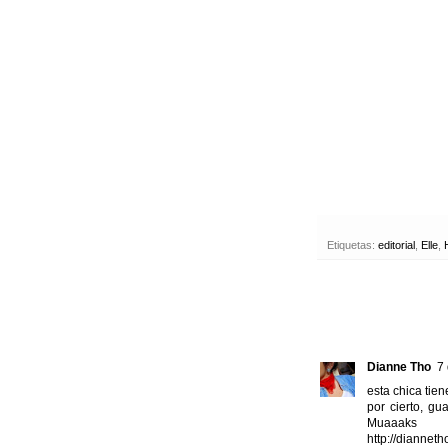
Etiquetas:
editorial
,
Elle
,
Dianne Tho
7 
esta chica tie
por cierto, gu
Muaaaks
http://diannetho