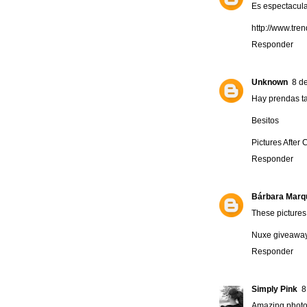
Es espectacula
http://www.tre
Responder
Unknown
8 de
Hay prendas tan
Besitos
Pictures After 
Responder
Bárbara Marq
These picture
Nuxe giveaway
Responder
Simply Pink
8
Amazing photo