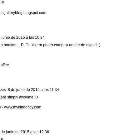
r!!
ndsgalleryblog.blogspot.com
 junio de 2015 a las 10:34
 bonitas.... Puff quisiera poder comprar un par de ellas!!! :)
Coffee
ues
8 de junio de 2015 a las 11:34
s are simply awsome :D
 - www.mykindofjoy.com
 de junio de 2015 a las 12:36
s!