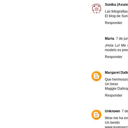
Sunika (Asunc
Las fotografías
El blog de Sun
Responder
Marta
7 de ju
¡Hola Lu! Me 
modelo es prec
Responder
Margaret Dall
Que hermosura
Un beso
Maggie Dallosp
Responder
Unknown
7 de
Wow me ha en
Un besito
www.guapayco