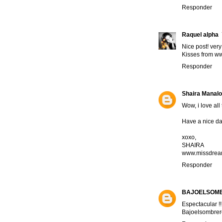
Responder
Raquel alpha
Nice post! very 
Kisses from w
Responder
Shaira Manalo
Wow, i love all
Have a nice da
xoxo,
SHAIRA
www.missdream
Responder
BAJOELSOM
Espectacular !!
Bajoelsombre