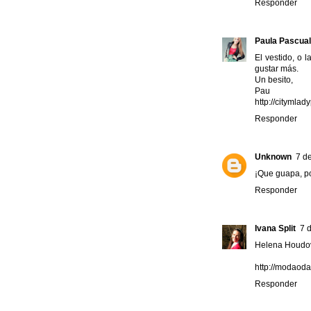
Responder
Paula Pascual
El vestido, o 
gustar más.
Un besito,
Pau
http://citymlad
Responder
Unknown
7 de
¡Que guapa, po
Responder
Ivana Split
7 
Helena Houdova 
http://modaoda
Responder