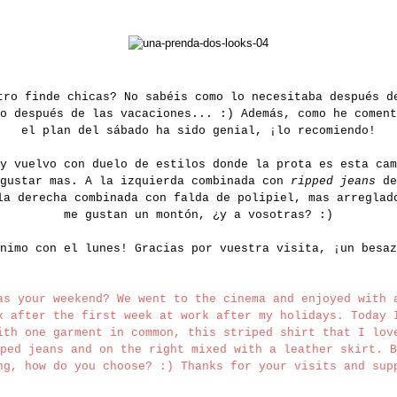
tro finde chicas? No sabéis como lo necesitaba después d
jo después de las vacaciones... :) Además, como he comen
el plan del sábado ha sido genial, ¡lo recomiendo!
y vuelvo con duelo de estilos donde la prota es esta cam
 gustar mas. A la izquierda combinada con
ripped jeans
de
la derecha combinada con falda de polipiel, mas arreglad
me gustan un montón, ¿y a vosotras? :)
nimo con el lunes! Gracias por vuestra visita, ¡un besaz
as your weekend? We went to the cinema and enjoyed with 
x after the first week at work after my holidays. Today 
ith one garment in common, this striped shirt that I lov
ped jeans and on the right mixed with a leather skirt. B
ng, how do you choose? :) Thanks for your visits and su