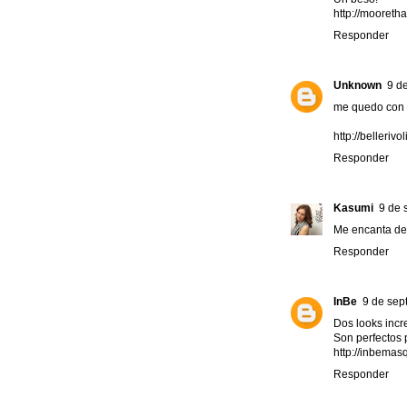
http://mooreth
Responder
Unknown
9 d
me quedo con l
http://bellerivo
Responder
Kasumi
9 de 
Me encanta de 
Responder
InBe
9 de sep
Dos looks incr
Son perfectos 
http://inbema
Responder