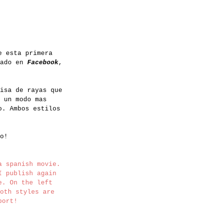
e esta primera
tado en
Facebook
,
isa de rayas que
 un modo mas
o. Ambos estilos
o!
a spanish movie.
I publish again
e. On the left
oth styles are
pport!