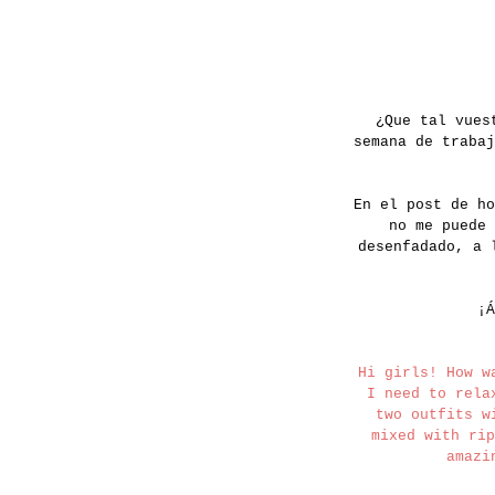
¿Que tal vues
semana de traba
En el post de ho
no me puede
desenfadado, a 
¡Á
Hi girls! How w
I need to rela
two outfits w
mixed with rip
amazi