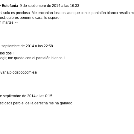
 Estefanía
9 de septiembre de 2014 a las 16:33
si sola es preciosa. Me encantan los dos, aunque con el pantalón blanco resalta 
st, quieres ponerme cara, te espero.
 martes ;-)
e septiembre de 2014 a las 22:58
os dos !!
legir, me quedo con el pantalón blanco !!
ebyana.blogspot.com.es/
e septiembre de 2014 a las 0:15
eciosos pero el de la derecha me ha ganado