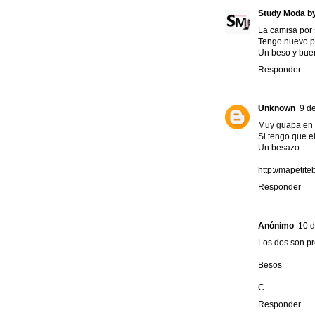
Study Moda by
La camisa por 
Tengo nuevo po
Un beso y buen
Responder
Unknown
9 d
Muy guapa en l
Si tengo que e
Un besazo
http://mapetit
Responder
Anónimo
10 d
Los dos son pr
Besos
C
Responder