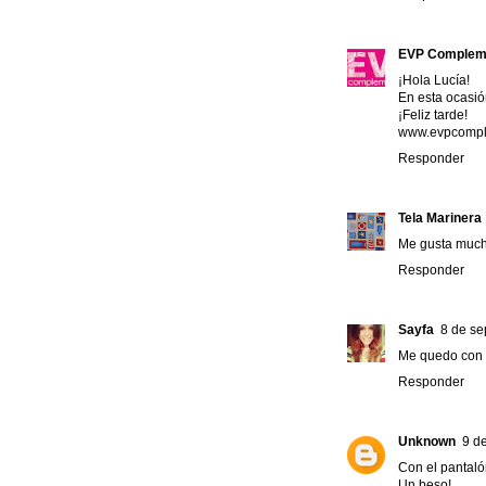
EVP Complem
¡Hola Lucía!
En esta ocasió
¡Feliz tarde!
www.evpcompl
Responder
Tela Marinera
Me gusta much
Responder
Sayfa
8 de se
Me quedo con e
Responder
Unknown
9 d
Con el pantaló
Un beso!