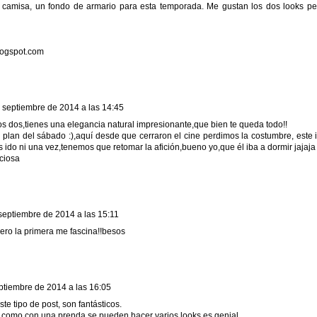
 camisa, un fondo de armario para esta temporada. Me gustan los dos looks p
logspot.com
 septiembre de 2014 a las 14:45
s dos,tienes una elegancia natural impresionante,que bien te queda todo!!
u plan del sábado :),aquí desde que cerraron el cine perdimos la costumbre, este i
 ido ni una vez,tenemos que retomar la afición,bueno yo,que él iba a dormir jajaja
ciosa
septiembre de 2014 a las 15:11
ro la primera me fascina!!besos
ptiembre de 2014 a las 16:05
e tipo de post, son fantásticos.
 como con una prenda se pueden hacer varios looks es genial.