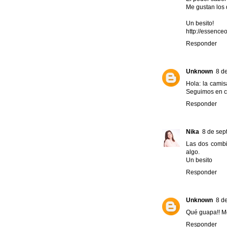
Me gustan los 
Un besito!
http://essence
Responder
Unknown
8 d
Hola: la camis
Seguimos en c
Responder
Nika
8 de sep
Las dos combin
algo.
Un besito
Responder
Unknown
8 d
Qué guapa!! Me
Responder