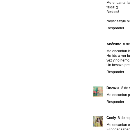
Me encanta la
falda! ;)
Besitos!
Neyshastyle.b
Responder
Anónimo
8 de
Me encantan lo
He ido a ver t
vez y no hemos
Un besazo pre
Responder
Dezazu
8 de 
Me encantan pe
Responder
Ceely
8 de se
Me encantan est
El poder saber