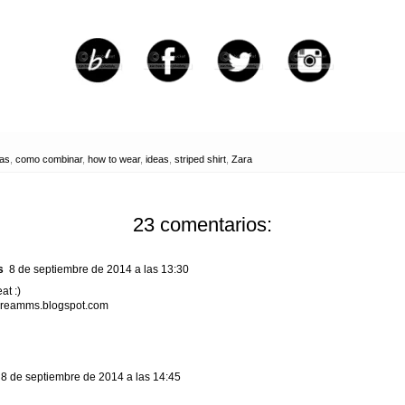
yas
,
como combinar
,
how to wear
,
ideas
,
striped shirt
,
Zara
23 comentarios:
s
8 de septiembre de 2014 a las 13:30
at :)
ndreamms.blogspot.com
8 de septiembre de 2014 a las 14:45