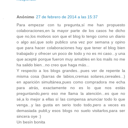
Anónimo
27 de febrero de 2014 a las 15:37
Para empezar con tu pregunta,sí me han propuesto
colaboraciones,en la mayor parte de los casos he dicho
que no,los motivos son que el blog lo tengo como un diario
o algo así,que solo publico una vez por semana y opino
que para hacer colaboraciones hay que tener el blog bien
trabajado y ofrecer un poco de todo y no es mi caso...y una
que acepté porque fueron muy amables en los mails no me
ha salido bien...no creo que haga más...
Y respecto a los blogs grandes...pues ver de repente la
misma cosa (barras de labios,cremas solares,cereales...)
en aparición simultánea,pues como compradora me echa
para atrás, exactamente no es lo que nos estás
preguntando,pero eso me llama la atención...es que no
sé,a lo mejor a ellas sí las compensa anunciar todo lo que
venga...y las gusta en serio todo todo,pero a veces es
demasiada publi,y esos blogs no suelo visitarlos,para ser
sincera oye :)
Un besín bonita