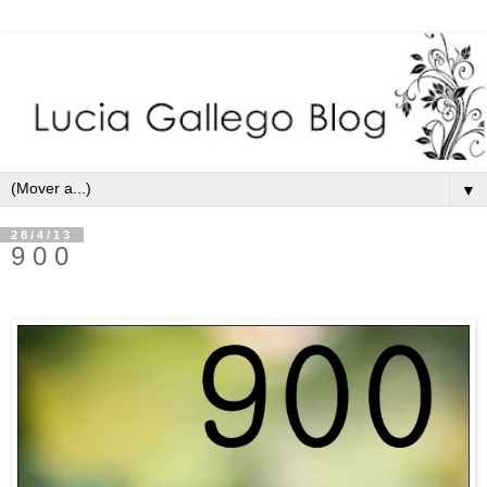
▼
28/4/13
9 0 0