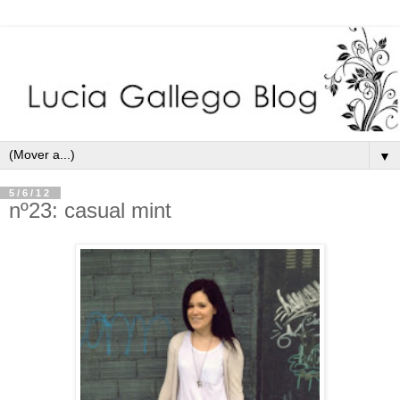
▼
5/6/12
nº23: casual mint