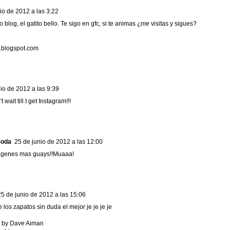
io de 2012 a las 3:22
 blog, el gatito bello. Te sigo en gfc, si te animas ¿me visitas y sigues?
a.blogspot.com
io de 2012 a las 9:39
t wait till I get Instagram!!!
Moda
25 de junio de 2012 a las 12:00
ágenes mas guays!!Muaaa!
25 de junio de 2012 a las 15:06
 los zapatos sin duda el mejor je je je je
s by Dave Aiman