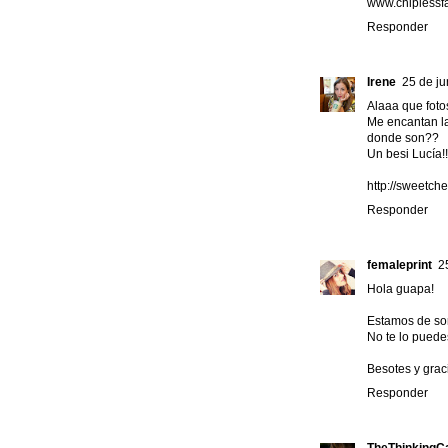
www.chiplessf
Responder
Irene
25 de ju
Alaaa que foto
Me encantan la
donde son??
Un besi Lucía!!
http://sweetch
Responder
femaleprint
2
Hola guapa!
Estamos de sort
No te lo puede
Besotes y graci
Responder
TheThinkingC