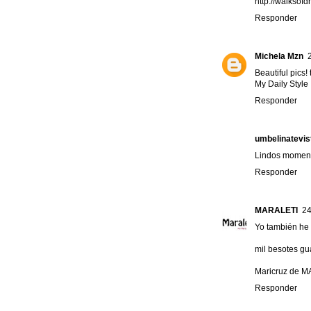
http://walksof
Responder
Michela Mzn
Beautiful pics! 
My Daily Style
Responder
umbelinatevis
Lindos momento
Responder
MARALETI
24
Yo también he 
mil besotes g
Maricruz de
M
Responder