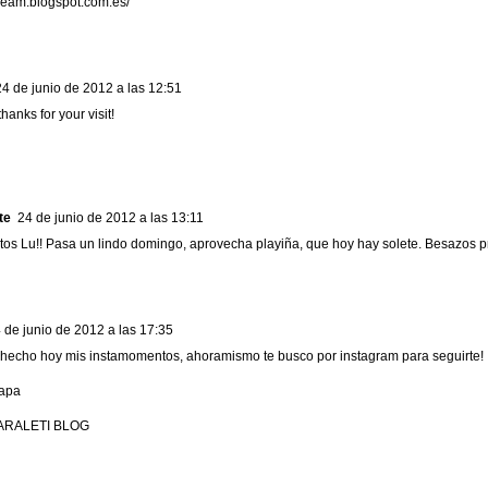
dream.blogspot.com.es/
24 de junio de 2012 a las 12:51
thanks for your visit!
te
24 de junio de 2012 a las 13:11
s Lu!! Pasa un lindo domingo, aprovecha playiña, que hoy hay solete. Besazos pr
 de junio de 2012 a las 17:35
hecho hoy mis instamomentos, ahoramismo te busco por instagram para seguirte!
uapa
ARALETI BLOG