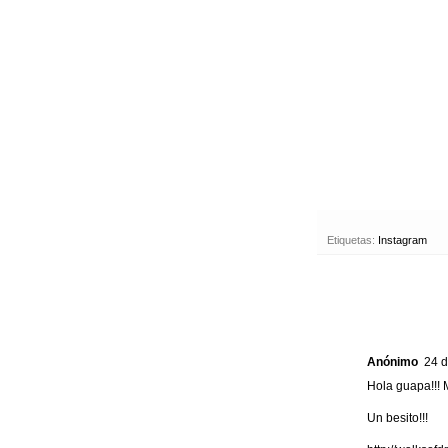
Etiquetas:
Instagram
Anónimo
24 d
Hola guapa!!! M
Un besito!!!