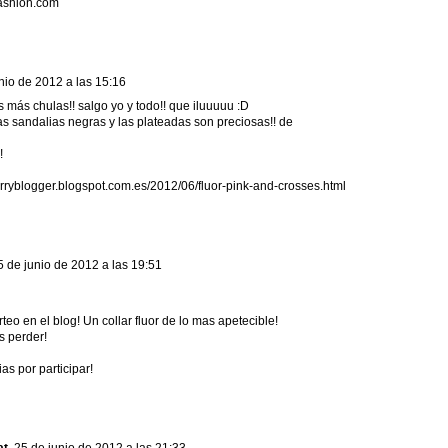
ashion.com
nio de 2012 a las 15:16
s más chulas!! salgo yo y todo!! que iluuuuu :D
s sandalias negras y las plateadas son preciosas!! de
!
erryblogger.blogspot.com.es/2012/06/fluor-pink-and-crosses.html
5 de junio de 2012 a las 19:51
eo en el blog! Un collar fluor de lo mas apetecible!
s perder!
as por participar!
at
25 de junio de 2012 a las 21:33