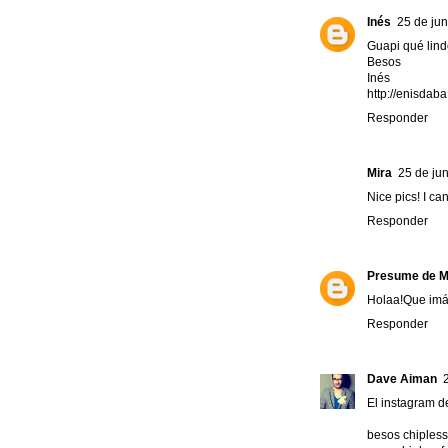
Inés
25 de jun
Guapi qué lindo
Besos
Inés
http://enisdab
Responder
Mira
25 de jun
Nice pics! I can'
Responder
Presume de 
Holaa!Que im
Responder
Dave Aiman
El instagram de
besos chiples