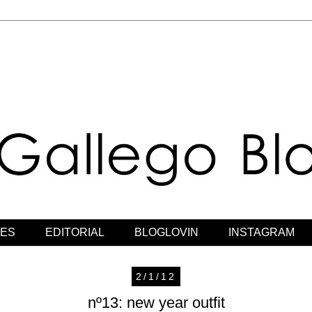
JES
EDITORIAL
BLOGLOVIN
INSTAGRAM
2/1/12
nº13: new year outfit