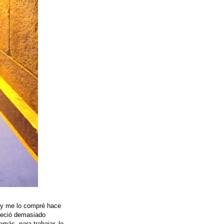
o y me lo compré hace
teció demasiado
más, para trabajar, lo