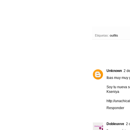
Etiquetas:
outfits
Unknown
2 d
Ibas muy muy g
Soy tu nueva s
Kseniya
http://unachic
Responder
Dobleuvve
2 