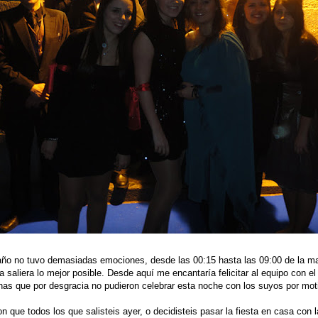
año no tuvo demasiadas emociones, desde las 00:15 hasta las 09:00 de la m
ta saliera lo mejor posible. Desde aquí me encantaría felicitar al equipo con el
nas que por desgracia no pudieron celebrar esta noche con los suyos por mot
 que todos los que salisteis ayer, o decidisteis pasar la fiesta en casa con la