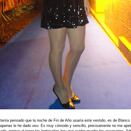
tenía pensado que la noche de Fin de Año usaría este vestido, es de Blanc
 apenas le he dado uso. Es muy cómodo y sencillo, precisamente no me ape
da, porque al tener las lentejuelas hay que cuidar mucho los accesorios. Ade