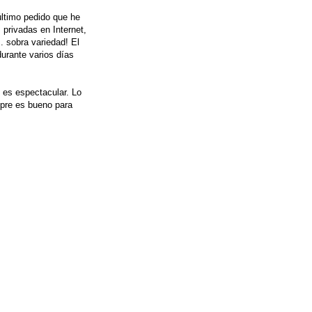
último pedido que he
privadas en Internet,
. sobra variedad! El
durante varios días
 es espectacular. Lo
mpre es bueno para