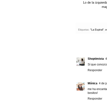
Lo de la izquierd
mag
Etiquetas:
"La Espiral"
,
v
Shoptimista
4
Sí que conozco
Responder
Mónica
4 de j
me ha encantad
besitos!
Responder